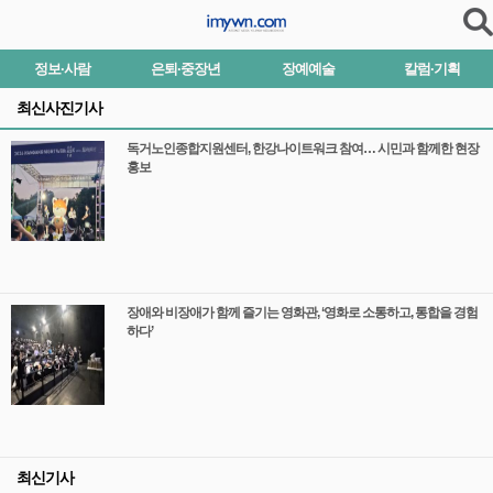
정보·사람
은퇴·중장년
장예예술
칼럼·기획
최신사진기사
독거노인종합지원센터, 한강나이트워크 참여… 시민과 함께한 현장
홍보
장애와 비장애가 함께 즐기는 영화관, ‘영화로 소통하고, 통합을 경험
하다’
최신기사