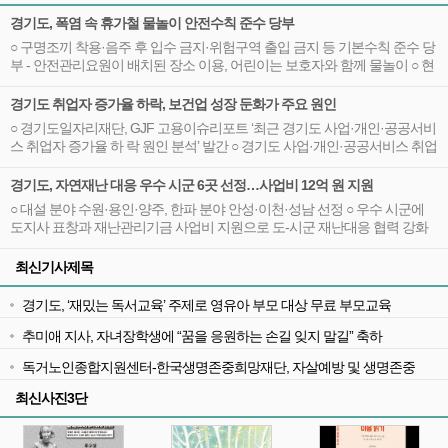
경기도, 폭염 속 휴가철 물놀이 안전수칙 준수 당부
○ 구명조끼 착용·음주 후 입수 금지·위험구역 출입 금지 등 기본수칙 준수 당
부 - 안전관리요원이 배치된 장소 이용, 어린이는 보호자와 함께 물놀이 ○ 현
장 안전관리요원 배치 및 현장점검 등 여름철 물놀이 안전관리 강화
경기도 취업자 증가율 하락, 보건업 성장 둔화가 주요 원인
○ 경기도일자리재단, GJF 고용이슈리포트 ‘최근 경기도 사업·개인·공공서비
스 취업자 증가율 하 락 원인 분석’ 발간 ○ 경기도 사업·개인·공공서비스 취업
자 증가율 하락, 보건업 취업자 증가세 둔화가 주요 원인 - 2010년대 후반부
터 빠르게 성장한 경기도 보건업, 2020년대 초 이후 증가세 둔화
경기도, 자연재난 대응 우수 시군 6곳 선정…사업비 12억 원 지원
○ 대설 분야 수원·용인·양주, 한파 분야 안성·이천·성남 선정 ○ 우수 시군에
도지사 표창과 재난관리기금 사업비 지원으로 도-시군 재난대응 협력 강화
및 우수사례 확산 기대
최신기사제목
경기도, ‘재밌는 독서교육’ 주제로 영유아 부모 대상 무료 부모교육
추미애 지사, 자녀장학생에 “꿈을 응원하는 손길 잊지 말길” 축하
독거노인종합지원센터-한국생명존중희망재단, 자살예방 및 생명존중
문화 확산을 위한 업무협약
최신사진3단