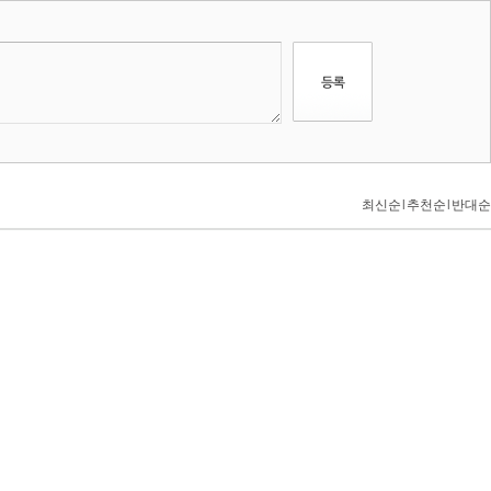
최신순
l
추천순
l
반대순