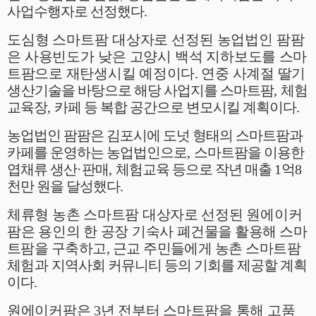
사업수행자로 선정했다
.
도심형 스마트팜 대상자로 선정된 농업법인 팜팜
은 사용빈도가 낮은 고양시
백석 지하보도를 스마
트팜으로 재탄생시킬 예정이다
.
연중 사계절 딸기
생산
기술을 바탕으로 해당 사업지를 스마트팜
,
체험
교육장
,
카페 등 복합 공간으로 변모시킬 계획이다
.
농업법인 팜팜은 김포시에 도넛 형태의 스마트팜과
카페를 운영하는 농업법인으로
,
스마트팜을 이용한
엽채류 생산
·
판매
,
체험교육 등으로 작년 매출
1
억
8
천만 원을 달성했다
.
체류형 농촌 스마트팜 대상자로 선정된 원에이커
팜은 용인의 한 공장 기숙사
폐건물을 활용해 스마
트팜을 구축하고
,
근교 주민들에게 농촌 스마트팜
체험과
지역사회 커뮤니티 등의 기회를 제공할 계획
이다
.
원에이커팜은
3
년 전부터 스마트팜을 통해 고품