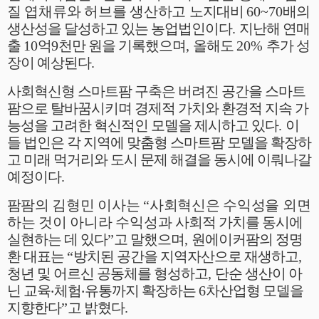
질 엽채류와 허브를 생산하고
노지대비
60~70
배의
생산성을 달성하고 있는 농업법인이다
.
지난해 연매
출
10
억
9
천만 원을 기록했으며
,
올해도
20%
추가 성
장이 예상된다
.
사회혁신형 스마트팜 구축은 버려진 공간을 스마트
팜으로 탈바꿈시키며 경제적 가치와 환경적 지속 가
능성을 고려한 혁신적인 모델을 제시하고 있다
.
이
들 법인은 각 지역에 맞춤형 스마트팜 모델을 확장하
고 미래 먹거리와 도시 문제 해결을 동시에 이뤄나갈
예정이다
.
팜
팜의 김형민 이사는
“
사회혁신은 수익성을 외면
하는 것이 아니라 수익성과
사회적 가치를 동시에
실현하는 데 있다
”
고 말했으며
,
원에이커팜의 정명
환 대표는
“
방치된 공간을 지역자산으로 재생하고
,
청년 및 어르신 공동체를 형성하고
,
단순 생산이 아
닌 교육
‧
체험
‧
유통까지 확장하는
6
차산업형 모델을
지향한다
”
고 밝혔다
.