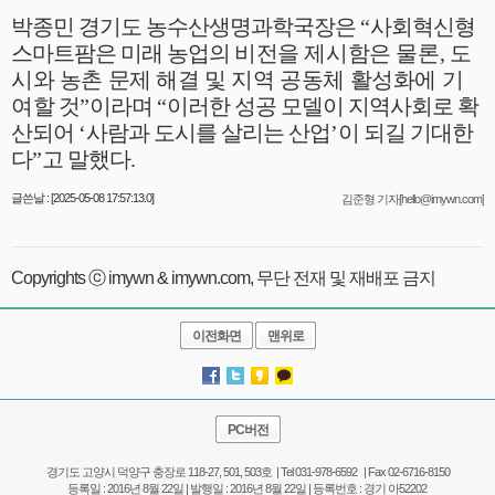
박종민 경기도 농수산생명과학국장은
“
사회혁신형
스마트팜은 미래 농업의
비전을 제시함은 물론
,
도
시와 농촌 문제 해결 및 지역 공동체 활성화에 기
여
할 것
”
이라며
“
이러한 성공 모델이 지역사회로 확
산되어
‘
사람과 도시를 살리는 산업
’
이 되길 기대한
다
”
고 말했다
.
글쓴날 : [2025-05-08 17:57:13.0]
김준형 기자[hello@imywn.com]
Copyrights ⓒ imywn & imywn.com, 무단 전재 및 재배포 금지
이전화면
맨위로
PC버전
경기도 고양시 덕양구 충장로 118-27, 501, 503호 | Tel 031-978-6592 | Fax 02-6716-8150
등록일 : 2016년 8월 22일 | 발행일 : 2016년 8월 22일 | 등록번호 : 경기 아52202