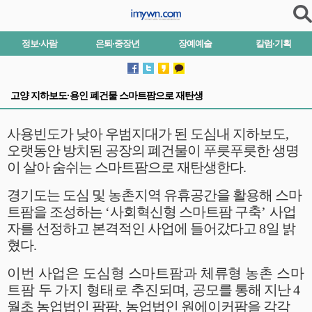
정보·사람
은퇴·중장년
장예예술
칼럼·기획
고양 지하보도·용인 폐건물 스마트팜으로 재탄생
사용빈도가 낮아 우범지대가 된 도심내 지하보도
,
오랫동안 방치된 공장의 폐건물이 푸릇푸릇한 생명
이 살아 숨쉬는 스마트팜으로 재탄생한다
.
경기도는 도심 및 농촌지역 유휴공간을 활용해 스마
트팜을 조성하는
‘
사회혁신형 스마트팜 구축
’
사업
자를 선정하고 본격적인 사업에 들어갔다고
8
일 밝
혔다
.
이번 사업은 도심형 스마트팜과 체류형 농촌 스마
트팜 두 가지 형태로 추진
되며
,
공모를 통해 지난
4
월초 농업법인 팜팜
,
농업법인 원에이커팜을 각각