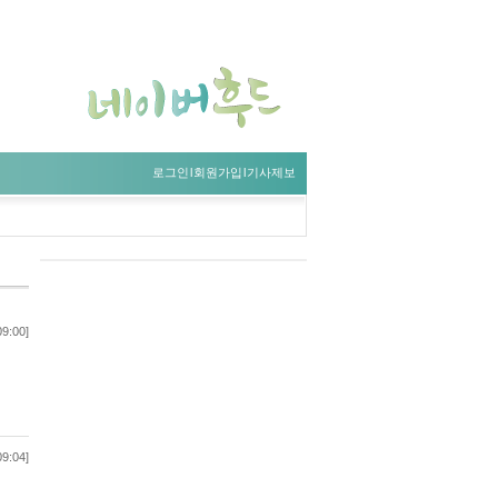
로그인
l
회원가입
l
기사제보
09:00]
09:04]